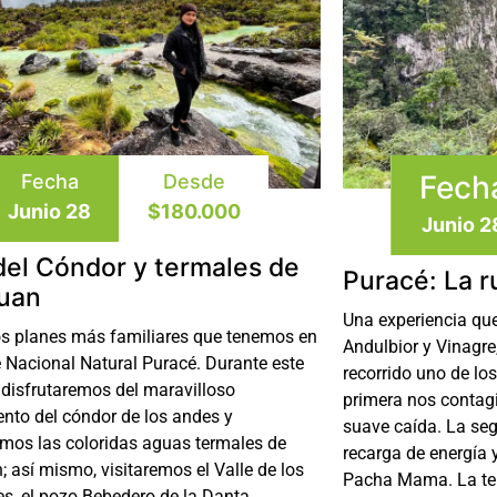
Fech
Fecha
Desde
Junio 28
$180.000
Junio 2
del Cóndor y termales de
Puracé: La r
uan
Una experiencia que
os planes más familiares que tenemos en
Andulbior y Vinagre
e Nacional Natural Puracé. Durante este
recorrido uno de lo
 disfrutaremos del maravilloso
primera nos contagi
ento del cóndor de los andes y
suave caída. La se
mos las coloridas aguas termales de
recarga de energía 
 así mismo, visitaremos el Valle de los
Pacha Mama. La ter
es, el pozo Bebedero de la Danta,