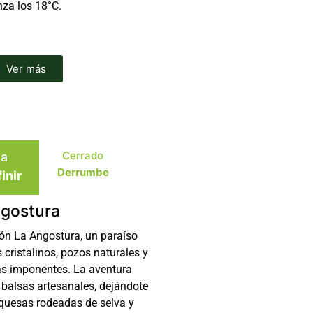
za los 18°C.
Ver más
Cerrado
ha
Derrumbe
inir
gostura
ón La Angostura, un paraíso
 cristalinos, pozos naturales y
s imponentes. La aventura
n balsas artesanales, dejándote
rquesas rodeadas de selva y