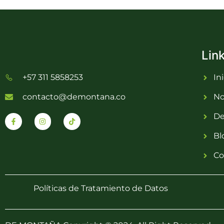
Lin
+57 311 5858253
In
contacto@demontana.co
No
De
Bl
Co
Políticas de Tratamiento de Datos