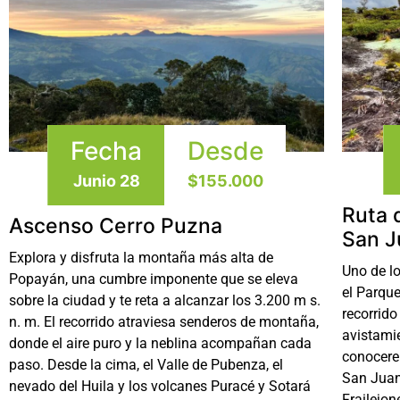
Fecha
Desde
Junio 28
$155.000
Ruta 
Ascenso Cerro Puzna
San J
Explora y disfruta la montaña más alta de
Uno de l
Popayán, una cumbre imponente que se eleva
el Parqu
sobre la ciudad y te reta a alcanzar los 3.200 m s.
recorrido
n. m. El recorrido atraviesa senderos de montaña,
avistami
donde el aire puro y la neblina acompañan cada
conocere
paso. Desde la cima, el Valle de Pubenza, el
San Juan;
nevado del Huila y los volcanes Puracé y Sotará
Frailejon