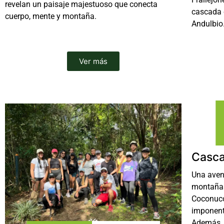
revelan un paisaje majestuoso que conecta
cascada 
cuerpo, mente y montaña.
Andulbio
Ver más
Casca
Una aven
montañas 
Coconuco
imponente
Además, 