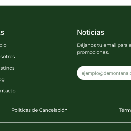
ks
Noticias
icio
Déjanos tu email para e
promociones.
sotros
stinos
og
ntacto
Políticas de Cancelación
Térmi