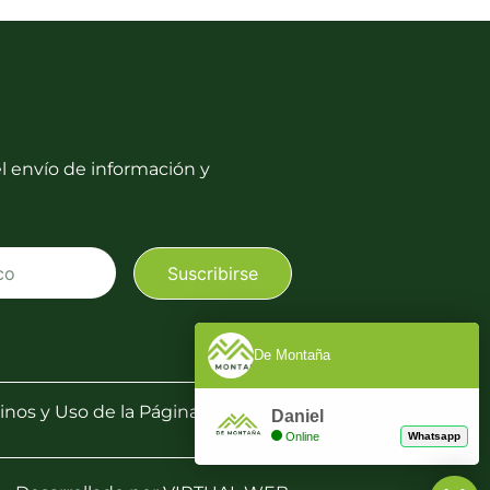
l envío de información y
Suscribirse
De Montaña
nos y Uso de la Pá
gina
Daniel
Online
Whatsapp