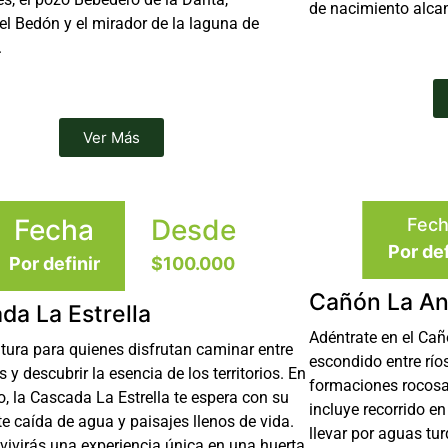
de nacimiento alcan
el Bedón y el mirador de la laguna de
.
Ver Más
Fecha
Desde
Fec
Por def
Por definir
$100.000
Cañón La An
da La Estrella
Adéntrate en el Cañ
tura para quienes disfrutan caminar entre
escondido entre ríos
y descubrir la esencia de los territorios. En
formaciones rocosa
, la Cascada La Estrella te espera con su
incluye recorrido e
 caída de agua y paisajes llenos de vida.
llevar por aguas tu
vivirás una experiencia única en una huerta